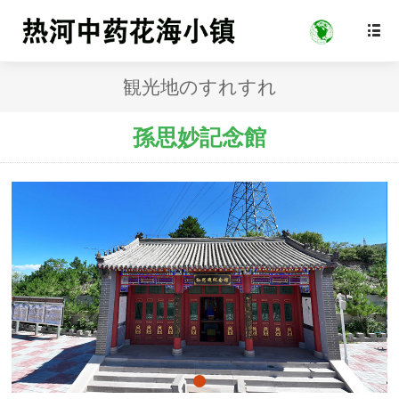

観光地のすれすれ
孫思妙記念館