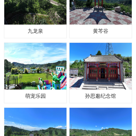
九龙泉
黄芩谷
萌宠乐园
孙思邈纪念馆