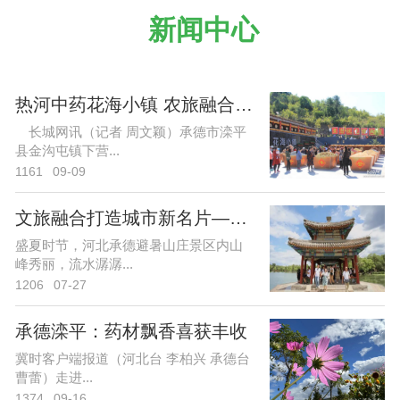
新闻中心
热河中药花海小镇 农旅融合助脱
长城网讯（记者 周文颖）承德市滦平
县金沟屯镇下营...
1161
09-09
文旅融合打造城市新名片——河北
盛夏时节，河北承德避暑山庄景区内山
峰秀丽，流水潺潺...
1206
07-27
承德滦平：药材飘香喜获丰收
冀时客户端报道（河北台 李柏兴 承德台
曹蕾）走进...
1374
09-16