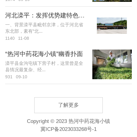
河北滦平：发挥优势建特色产业
一、背景滦平县毗邻京津，位于河北省
东北部，素有“北...
1140
11-08
“热河中药花海小镇”幽香扑面
滦平县金沟屯镇下营子村，这里曾是全
县情况最复杂、经...
931
09-10
了解更多
Copyright © 2023 热河中药花海小镇
冀ICP备2023033268号-1