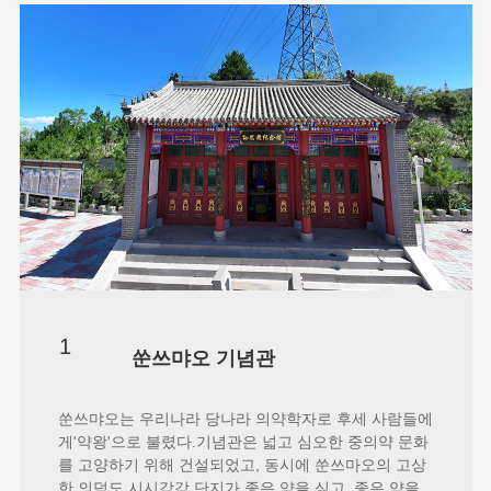
1
쑨쓰먀오 기념관
쑨쓰먀오는 우리나라 당나라 의약학자로 후세 사람들에
게'약왕'으로 불렸다.기념관은 넓고 심오한 중의약 문화
를 고양하기 위해 건설되었고, 동시에 쑨쓰마오의 고상
한 의덕도 시시각각 단지가 좋은 약을 심고, 좋은 약을