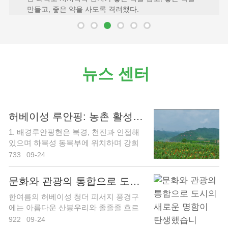
만들고, 좋은 약을 사도록 격려했다.
뉴스 센터
허베이성 루안핑: 농촌 활성화를 돕기 위해 특색 있는
1. 배경루안핑현은 북경, 천진과 인접해
있으며 하북성 동북부에 위치하며 강희
와 건륭의 번...
733
09-24
문화와 관광의 통합으로 도시의 새로운 명함이 탄생했습니
한여름의 허베이성 청더 피서지 풍경구
에는 아름다운 산봉우리와 졸졸졸 흐르
는 물이 있어 많은...
922
09-24