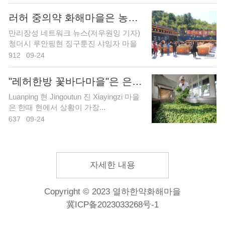
러허 중의약 화해마을은 농업과 관광을 통합하여 빈곤 완
만리장성 네트워크 뉴스(저우원잉 기자)
청더시 루안핑현 징구툰진 샤잉자 마을
은 국가급 빈곤...
912
09-24
"레허한방 꽃바다마을"은 은은한 향기
Luanping 현 Jingoutun 진 Xiayingzi 마을
은 한때 현에서 상황이 가장...
637
09-24
자세한 내용
Copyright © 2023 열하한약화해마을
冀ICP备2023033268号-1